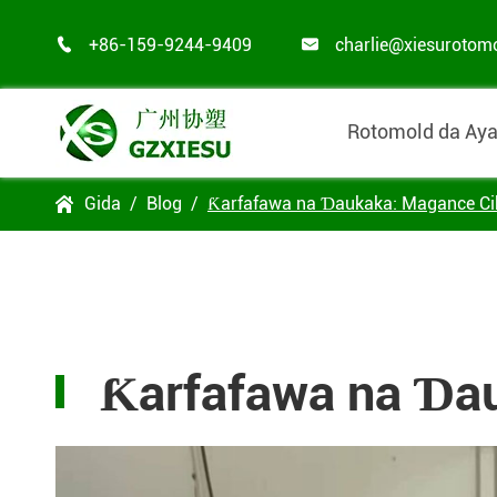
+86-159-9244-9409
charlie@xiesurotom


Rotomold da Aya
Gida
Blog
Ƙarfafawa na Ɗaukaka: Magance Ci

Ƙarfafawa na Ɗa