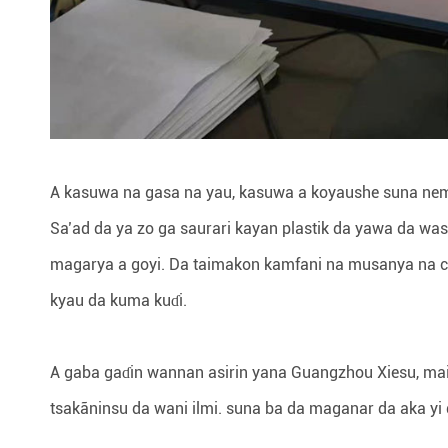
A kasuwa na gasa na yau, kasuwa a koyaushe suna nem
Sa’ad da ya zo ga saurari kayan plastik da yawa da was
magarya a goyi. Da taimakon kamfani na musanya na c
kyau da kuma kuɗi.
A gaba gaɗin wannan asirin yana Guangzhou Xiesu, mai
tsakãninsu da wani ilmi. suna ba da maganar da aka yi 