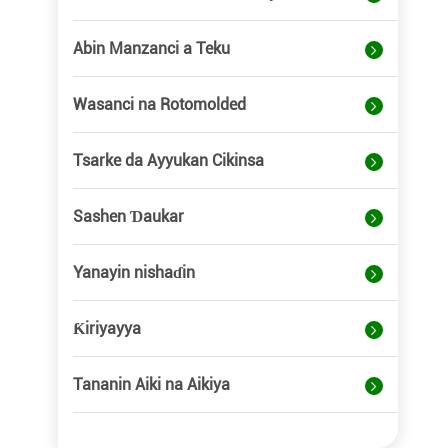
Abin Manzanci a Teku
Wasanci na Rotomolded
Tsarke da Ayyukan Cikinsa
Sashen Ɗaukar
Yanayin nishaɗin
Ƙiriyayya
Tananin Aiki na Aikiya