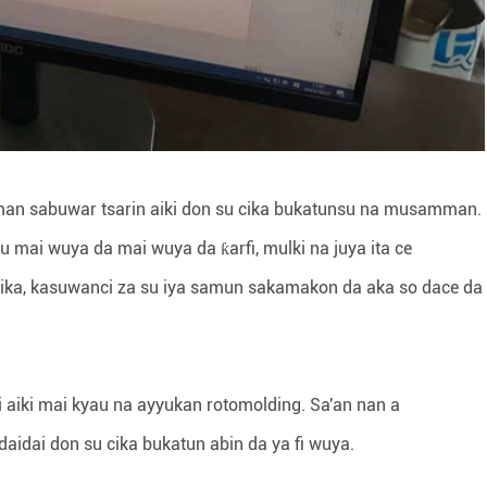
an sabuwar tsarin aiki don su cika bukatunsu na musamman.
u mai wuya da mai wuya da ƙarfi, mulki na juya ita ce
ika, kasuwanci za su iya samun sakamakon da aka so dace da
 aiki mai kyau na ayyukan rotomolding. Sa'an nan a
daidai don su cika bukatun abin da ya fi wuya.