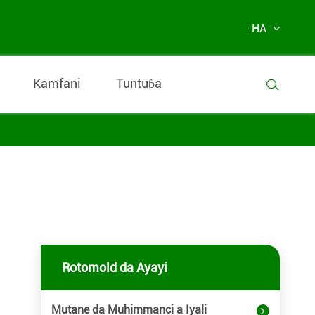
HA
Kamfani
Tuntuɓa

Rotomold da Ayayi
Mutane da Muhimmanci a Iyali