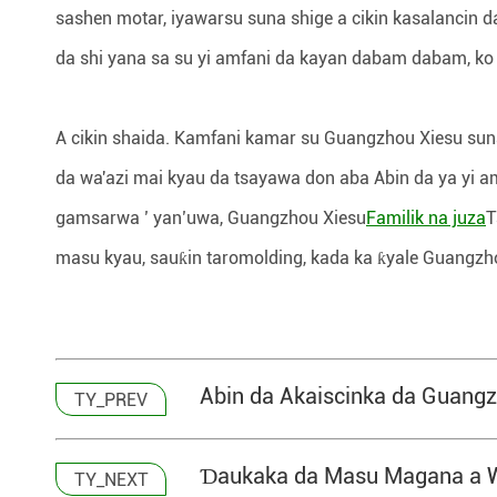
sashen motar, iyawarsu suna shige a cikin kasalancin
da shi yana sa su yi amfani da kayan dabam dabam, 
A cikin shaida. Kamfani kamar su Guangzhou Xiesu 
da wa'azi mai kyau da tsayawa don aba Abin da ya yi a
gamsarwa ’ yan’uwa, Guangzhou Xiesu
Familik na juza
T
masu kyau, sauƙin taromolding, kada ka ƙyale Guangzh
Abin da Akaiscinka da Guangz
TY_PREV
Ɗaukaka da Masu Magana a W
TY_NEXT