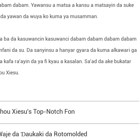
 dabam dabam. Yawansu a matsa a kansu a matsayin da suke
ko da yawan da wuya ko kuma ya musamman.
suna ba da kasuwancin kasuwanci dabam dabam dabam dabam
mfani da su. Da sanyinsu a hanyar gyara da kuma alkawari ga
a kafa ra’ayin da ya fi kyau a kasalan. Sa’ad da ake bukatar
ou Xiesu.
hou Xiesu's Top-Notch Fon
aje da Ɗaukaki da Rotomolded