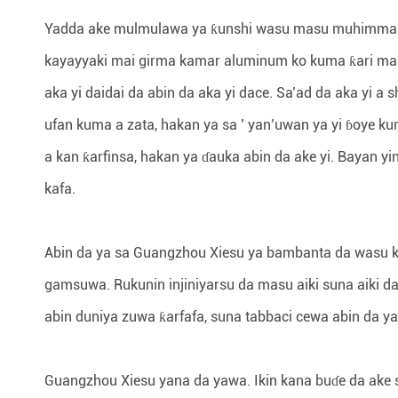
Yadda ake mulmulawa ya ƙunshi wasu masu muhimmanci.
kayayyaki mai girma kamar aluminum ko kuma ƙari maras
aka yi daidai da abin da aka yi dace. Sa’ad da aka yi a s
ufan kuma a zata, hakan ya sa ’ yan’uwan ya yi ɓoye kuma
a kan ƙarfinsa, hakan ya ɗauka abin da ake yi. Bayan yi
kafa.
Abin da ya sa Guangzhou Xiesu ya bambanta da wasu ka
gamsuwa. Rukunin injiniyarsu da masu aiki suna aiki d
abin duniya zuwa ƙarfafa, suna tabbaci cewa abin da ya
Guangzhou Xiesu yana da yawa. Ikin kana buɗe da ake 