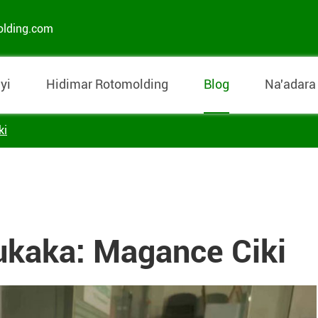
olding.com
yi
Hidimar Rotomolding
Blog
Na'adara
ki
ukaka: Magance Ciki