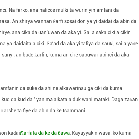
 Na farko, ana halicce mulki ta wurin yin amfani da
a. An shirya wannan ƙarfi sosai don ya yi daidai da abin da
hirye, ana cika da ɗan’uwan da aka yi. Sai a saka ciki a cikin
 ya daidaita a ciki. Sa’ad da aka yi tafiya da sauƙi, sai a yaɗe
n sanyi, an buɗe ƙarfin, kuma an cire sabuwar abinci da aka
mfanin da suke da shi ne alkawarinsu ga ciki da kuma
a kud da kud da ’ yan ma’aikata a duk wani mataki. Daga zaɓan
 ƙarshe ta fiye da abin da ke tsammani.
son kaɗai
Ƙarfafa da ke da ɓawa
, Kayayyakin wasa, ko kuma