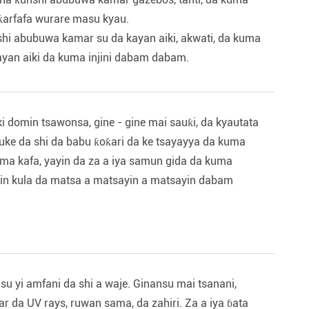
ƙarfafa wurare masu kyau.
shi abubuwa kamar su da kayan aiki, akwati, da kuma
ayan aiki da kuma injini dabam dabam.
i domin tsawonsa, gine - gine mai sauƙi, da kyautata
auke da shi da babu ƙoƙari da ke tsayayya da kuma
ma kafa, yayin da za a iya samun gida da kuma
nin kula da matsa a matsayin a matsayin dabam
su yi amfani da shi a waje. Ginansu mai tsanani,
ar da UV rays, ruwan sama, da zahiri. Za a iya ɓata