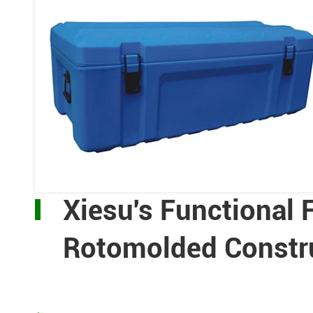
Xiesu's Functional F
Rotomolded Constr