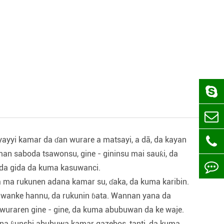
ayayyi kamar da ɗan wurare a matsayi, a dā, da kayan
an saboda tsawonsu, gine - gininsu mai sauƙi, da
 da gida da kuma kasuwanci.
a ma rukunen adana kamar su, ɗaka, da kuma karibin.
, wanke hannu, da rukunin ɓata. Wannan yana da
wuraren gine - gine, da kuma abubuwan da ke waje.
na ƙunshi abubuwa kamar gazebos, tanti, da kuma