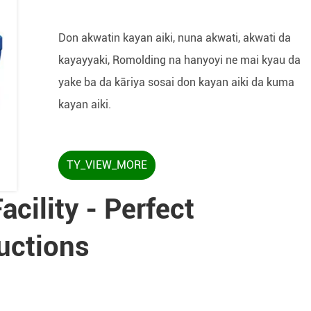
Don akwatin kayan aiki, nuna akwati, akwati da
kayayyaki, Romolding na hanyoyi ne mai kyau da
yake ba da kāriya sosai don kayan aiki da kuma
kayan aiki.
TY_VIEW_MORE
acility - Perfect
uctions