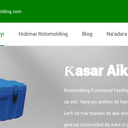
olding.com
yi
Hidimar Rotomolding
Blog
Na'adara
Ƙasar Aik
Rotomolding Functional Facilit
da aiki. Yana yin amfani da han
ƙarfi da mai tsanani da aka sh
gine na rotomolded da suka ci 