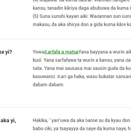
kansu, tanadin kāriya daga abubuwa da kuma 
(5) Suna ƙunshi kayan aiki: Waɗannan sun ƙun
makasu, da aka shirya don a gida kuma kāre k
ke yi?
Yowa
Ƙarfafa a matsa
Yana bayyana a wurin aik
kuɗi. Yana ƙarfafawa ta wurin a kansu, yana ɗ
ɓata. Yana mai sauƙaƙa mai sauƙin guda da ku
kasuwanci. Ƙari ga haka, wasu bukatar ƙanƙa
dabam dabam.
aka yi,
Hakika, ’ yan’uwa da aka ɓaɓɓe su da kyau don 
babu ciki, ya tsayayya da ɓaye da kuma ɓaye, h