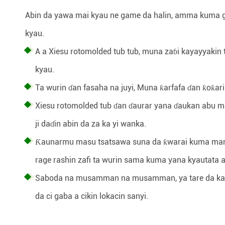
Abin da yawa mai kyau ne game da halin, amma kuma game
kyau.
A a Xiesu rotomolded tub tub, muna zaɓi kayayyaki
kyau.
Ta wurin ɗan fasaha na juyi, Muna ƙarfafa ɗan ƙoƙari
Xiesu rotomolded tub ɗan ɗaurar yana ɗaukan abu mai
ji daɗin abin da za ka yi wanka.
Ƙaunarmu masu tsatsawa suna da ƙwarai kuma maras
rage rashin zafi ta wurin sama kuma yana kyautata ai
Saboda na musamman na musamman, ya tare da kayay
da ci gaba a cikin lokacin sanyi.