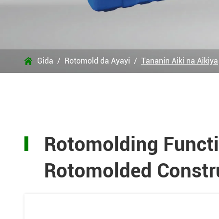
Gida
Rotomold da Ayayi
Tananin Aiki na Aikiya

Rotomolding Functio
Rotomolded Constr