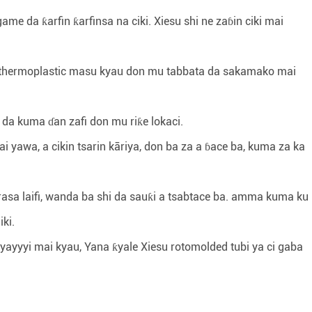
 da ƙarfin ƙarfinsa na ciki. Xiesu shi ne zaɓin ciki mai
n thermoplastic masu kyau don mu tabbata da sakamako mai
 da kuma ɗan zafi don mu riƙe lokaci.
 yawa, a cikin tsarin kāriya, don ba za a ɓace ba, kuma za ka
a laifi, wanda ba shi da sauƙi a tsabtace ba. amma kuma ku
ki.
yyi mai kyau, Yana ƙyale Xiesu rotomolded tubi ya ci gaba