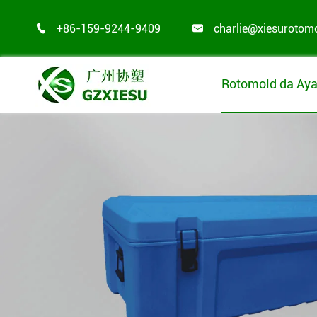
+86-159-9244-9409
charlie@xiesurotom


Rotomold da Aya