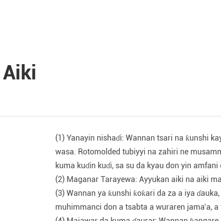
 Aiki
(1) Yanayin nishaɗi: Wannan tsari na ƙunshi k
wasa. Rotomolded tubiyyi na zahiri ne musamm
kuma kuɗin kuɗi, sa su da kyau don yin amfani
(2) Maganar Tarayewa: Ayyukan aiki na aiki m
(3) Wannan ya ƙunshi ƙoƙari da za a iya ɗauka
muhimmanci don a tsabta a wuraren jama’a, a 
(4) Majawar da kuma ɗaurar: Wannan ɓangare 