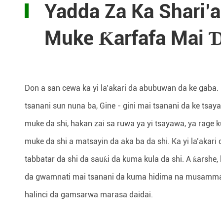
Yadda Za Ka Shari’
Muke Ƙarfafa Mai 
Don a san cewa ka yi la’akari da abubuwan da ke gaba. N
tsanani sun nuna ba, Gine - gini mai tsanani da ke tsa
muke da shi, hakan zai sa ruwa ya yi tsayawa, ya rage k
muke da shi a matsayin da aka ba da shi. Ka yi la’akari 
tabbatar da shi da sauƙi da kuma kula da shi. A ƙarsh
da gwamnati mai tsanani da kuma hidima na musamman
halinci da gamsarwa marasa daidai.