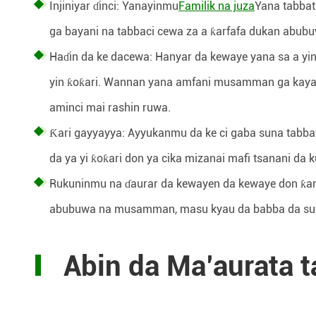
Injiniyar ɗinci: Yanayinmu
Familik na juza
Yana tabbat
ga bayani na tabbaci cewa za a ƙarfafa dukan abubu
Haɗin da ke dacewa: Hanyar da kewaye yana sa a yin 
yin ƙoƙari. Wannan yana amfani musamman ga kaya
aminci mai rashin ruwa.
Ƙari gayyayya: Ayyukanmu da ke ci gaba suna tabba
da ya yi ƙoƙari don ya cika mizanai mafi tsanani da k
Rukuninmu na ɗaurar da kewayen da kewaye don ƙarf
abubuwa na musamman, masu kyau da babba da suk
Abin da Ma’aurata t