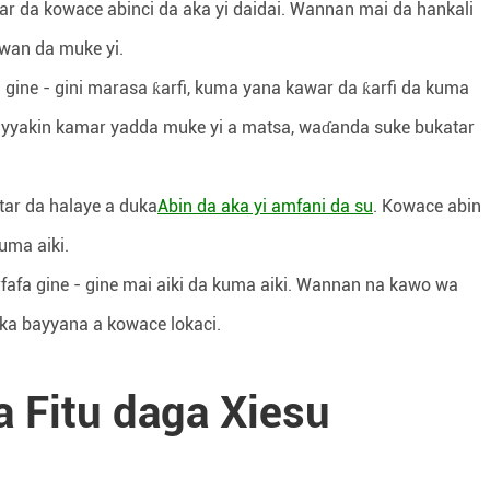
ar da kowace abinci da aka yi daidai. Wannan mai da hankali
wan da muke yi.
gine - gini marasa ƙarfi, kuma yana kawar da ƙarfi da kuma
yyakin kamar yadda muke yi a matsa, waɗanda suke bukatar
tar da halaye a duka
Abin da aka yi amfani da su
. Kowace abin
uma aiki.
afa gine - gine mai aiki da kuma aiki. Wannan na kawo wa
a bayyana a kowace lokaci.
a Fitu daga Xiesu