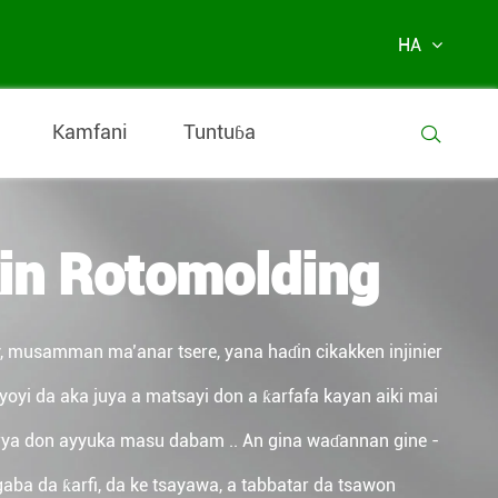
HA
Kamfani
Tuntuɓa

in Rotomolding
y, musamman ma’anar tsere, yana haɗin cikakken injinier
yoyi da aka juya a matsayi don a ƙarfafa kayan aiki mai
irya don ayyuka masu dabam .. An gina waɗannan gine -
gaba da ƙarfi, da ke tsayawa, a tabbatar da tsawon