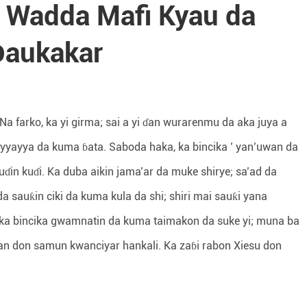
a Wadda Mafi Kyau da
Ɗaukakar
a farko, ka yi girma; sai a yi ɗan wurarenmu da aka juya a
yayyayya da kuma ɓata. Saboda haka, ka bincika ’ yan’uwan da
uɗin kuɗi. Ka duba aikin jama’ar da muke shirye; sa’ad da
da sauƙin ciki da kuma kula da shi; shiri mai sauƙi yana
e, ka bincika gwamnatin da kuma taimakon da suke yi; muna ba
 don samun kwanciyar hankali. Ka zaɓi rabon Xiesu don