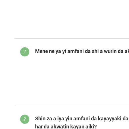
Mene ne ya yi amfani da shi a wurin da a
?
Shin za a iya yin amfani da kayayyaki da 
?
har da akwatin kayan aiki?