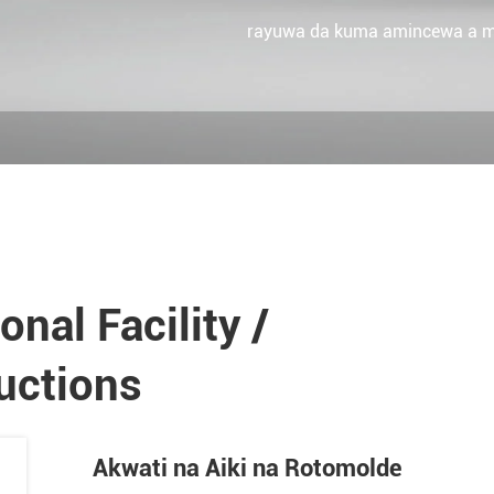
rayuwa da kuma amincewa a ma
nal Facility /
uctions
Akwati na Aiki na Rotomolde