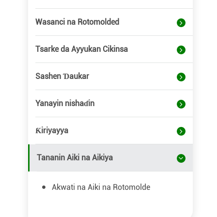
Wasanci na Rotomolded
Tsarke da Ayyukan Cikinsa
Sashen Ɗaukar
Yanayin nishaɗin
Ƙiriyayya
Tananin Aiki na Aikiya
Akwati na Aiki na Rotomolde