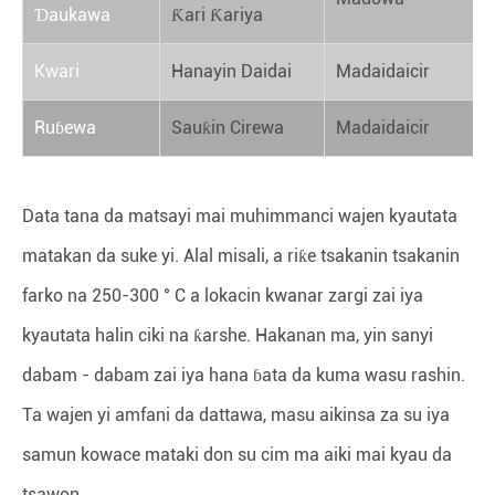
Ɗaukawa
Ƙari Ƙariya
Kwari
Hanayin Daidai
Madaidaicir
Ruɓewa
Sauƙin Cirewa
Madaidaicir
Data tana da matsayi mai muhimmanci wajen kyautata
matakan da suke yi. Alal misali, a riƙe tsakanin tsakanin
farko na 250-300 ° C a lokacin kwanar zargi zai iya
kyautata halin ciki na ƙarshe. Hakanan ma, yin sanyi
dabam - dabam zai iya hana ɓata da kuma wasu rashin.
Ta wajen yi amfani da dattawa, masu aikinsa za su iya
samun kowace mataki don su cim ma aiki mai kyau da
tsawon.