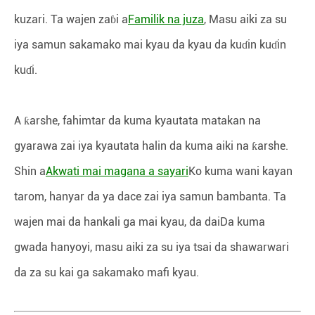
kuzari. Ta wajen zaɓi a
Familik na juza
, Masu aiki za su
iya samun sakamako mai kyau da kyau da kuɗin kuɗin
kuɗi.
A ƙarshe, fahimtar da kuma kyautata matakan na
gyarawa zai iya kyautata halin da kuma aiki na ƙarshe.
Shin a
Akwati mai magana a sayari
Ko kuma wani kayan
tarom, hanyar da ya dace zai iya samun bambanta. Ta
wajen mai da hankali ga mai kyau, da daiDa kuma
gwada hanyoyi, masu aiki za su iya tsai da shawarwari
da za su kai ga sakamako mafi kyau.