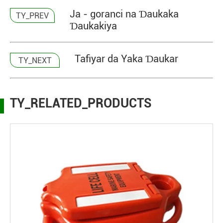
Ja - goranci na Ɗaukaka
TY_PREV
Ɗaukakiya
Tafiyar da Yaka Ɗaukar
TY_NEXT
TY_RELATED_PRODUCTS