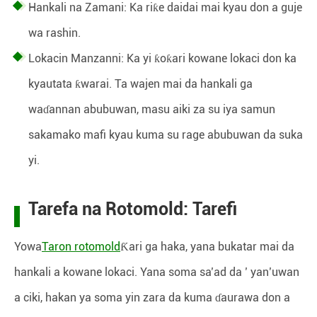
Hankali na Zamani: Ka riƙe daidai mai kyau don a guje
wa rashin.
Lokacin Manzanni: Ka yi ƙoƙari kowane lokaci don ka
kyautata ƙwarai. Ta wajen mai da hankali ga
waɗannan abubuwan, masu aiki za su iya samun
sakamako mafi kyau kuma su rage abubuwan da suka
yi.
Tarefa na Rotomold: Tarefi
Yowa
Taron rotomold
Ƙari ga haka, yana bukatar mai da
hankali a kowane lokaci. Yana soma sa’ad da ’ yan’uwan
a ciki, hakan ya soma yin zara da kuma ɗaurawa don a