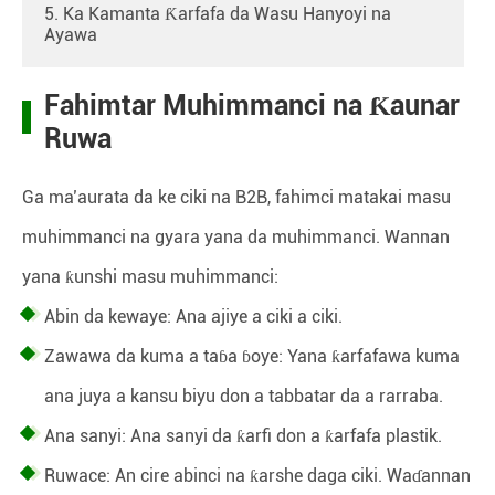
5. Ka Kamanta Ƙarfafa da Wasu Hanyoyi na
Ayawa
Fahimtar Muhimmanci na Ƙaunar
Ruwa
Ga ma’aurata da ke ciki na B2B, fahimci matakai masu
muhimmanci na gyara yana da muhimmanci. Wannan
yana ƙunshi masu muhimmanci:
Abin da kewaye: Ana ajiye a ciki a ciki.
Zawawa da kuma a taɓa ɓoye: Yana ƙarfafawa kuma
ana juya a kansu biyu don a tabbatar da a rarraba.
Ana sanyi: Ana sanyi da ƙarfi don a ƙarfafa plastik.
Ruwace: An cire abinci na ƙarshe daga ciki. Waɗannan