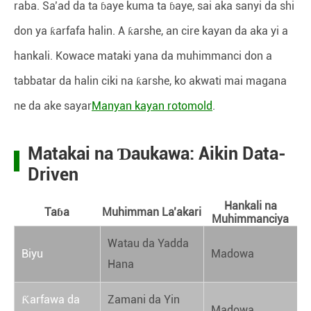
raba. Sa’ad da ta ɓaye kuma ta ɓaye, sai aka sanyi da shi
don ya ƙarfafa halin. A ƙarshe, an cire kayan da aka yi a
hankali. Kowace mataki yana da muhimmanci don a
tabbatar da halin ciki na ƙarshe, ko akwati mai magana
ne da ake sayar
Manyan kayan rotomold
.
Matakai na Ɗaukawa: Aikin Data-
Driven
Hankali na
Taɓa
Muhimman La’akari
Muhimmanciya
Watau da Yadda
Biyu
Madowa
Hana
Ƙarfawa da
Zamani da Yin
Madowa