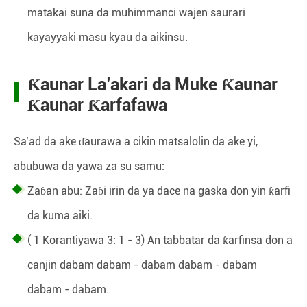
matakai suna da muhimmanci wajen saurari
kayayyaki masu kyau da aikinsu.
Ƙaunar La’akari da Muke Ƙaunar
Ƙaunar Ƙarfafawa
Sa’ad da ake ɗaurawa a cikin matsalolin da ake yi,
abubuwa da yawa za su samu:
Zaɓan abu: Zaɓi irin da ya dace na gaska don yin ƙarfi
da kuma aiki.
( 1 Korantiyawa 3: 1 - 3) An tabbatar da ƙarfinsa don a
canjin dabam dabam - dabam dabam - dabam
dabam - dabam.