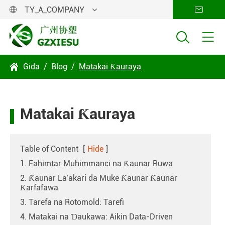
TY_A_COMPANY




Gida
Blog
Matakai Ƙauraya

Matakai Ƙauraya
Table of Content
[
Hide
]
1. Fahimtar Muhimmanci na Ƙaunar Ruwa
2. Ƙaunar La’akari da Muke Ƙaunar Ƙaunar
Ƙarfafawa
3. Tarefa na Rotomold: Tarefi
4. Matakai na Ɗaukawa: Aikin Data-Driven