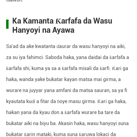
Ka Kamanta Ƙarfafa da Wasu
Hanyoyi na Ayawa
Sa’ad da ake kwatanta ɗaurar da wasu hanyoyi na aiki,
za su iya fahimci. Saboda haka, yana daidai da ƙarfafa a
ƙarfafa shi, kuma ya sa a ƙarfafa misali da ƙarfi. Ƙari ga
haka, wanda yake bukatar kayan matsa mai girma, a
wurare na juyyar yana amfani da matsa sauran, sa ya fi
kyautata kuɗi a fitar da ɓoye masu girma. Ƙari ga haka,
hakan yana da kyau don a ƙarfafa wurare ba tare da
bukatar aiki na biyu ba. Akasin haka, wasu hanyoyi suna
bukatar ƙarin mataki, kuma suna ƙaruwa lokaci da