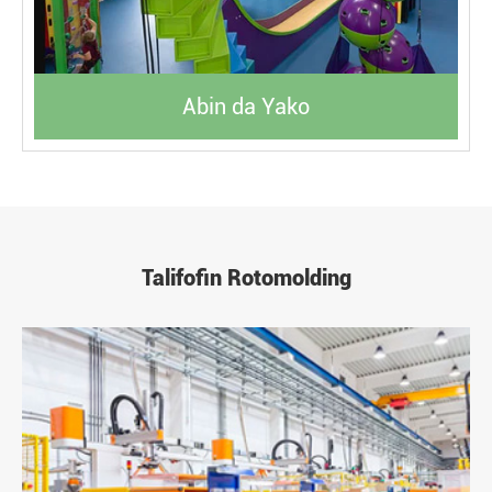
Abin da Yako
Talifofin Rotomolding