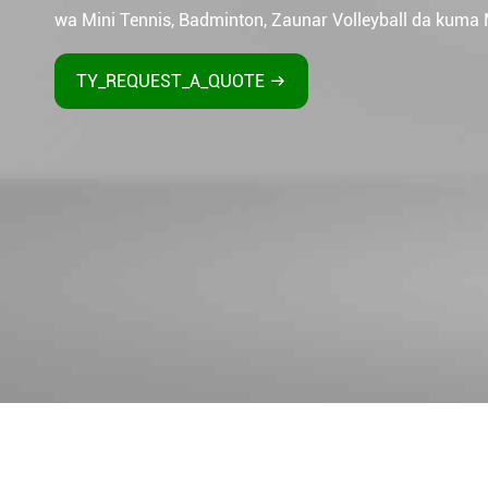
wa Mini Tennis, Badminton, Zaunar Volleyball da kuma M
TY_REQUEST_A_QUOTE
