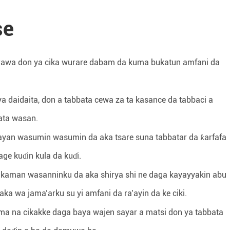
se
wa don ya cika wurare dabam da kuma bukatun amfani da
 daidaita, don a tabbata cewa za ta kasance da tabbaci a
ata wasan.
yan wasumin wasumin da aka tsare suna tabbatar da ƙarfafa
age kuɗin kula da kuɗi.
kaman wasanninku da aka shirya shi ne daga kayayyakin abu
aka wa jama’arku su yi amfani da ra’ayin da ke ciki.
ma na cikakke daga baya wajen sayar a matsi don ya tabbata