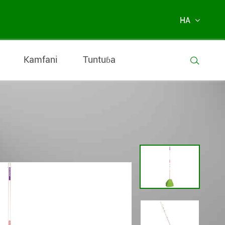
HA
Kamfani
Tuntuɓa
