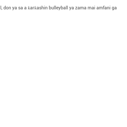
ll, don ya sa a ƙarƙashin bulleyball ya zama mai amfani ga