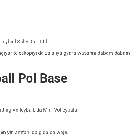
eyball Sales Co., Ltd.
ngiyar teleskopiyi da za a iya gyara wasanni dabam dabam
ball Pol Base
.
tting Volleyball, da Mini Volleybala
en yin amfani da gida da waje.