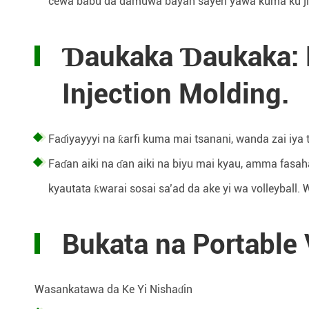
cewa babu da damuwa bayan sayen yawa kuma ku ji
Ɗaukaka Ɗaukaka: R
Injection Molding.
Faɗiyayyyi na ƙarfi kuma mai tsanani, wanda zai iya
Faɗan aiki na ɗan aiki na biyu mai kyau, amma fasah
kyautata ƙwarai sosai sa’ad da ake yi wa volleybal
Bukata na Portable 
Wasankatawa da Ke Yi Nishaɗin