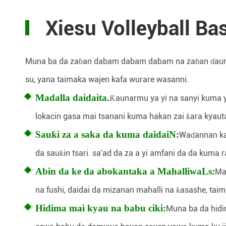
Xiesu Volleyball Ba
Muna ba da zaɓan dabam dabam dabam na zaɓan ɗaura
su, yana taimaka wajen kafa wurare wasanni.
Madalla daidaita.
Ƙaunarmu ya yi na sanyi kuma ya
lokacin gasa mai tsanani kuma hakan zai ƙara kyaut
Sauƙi za a saka da kuma daidai
N:
Waɗannan ka
da sauƙin tsari. sa’ad da za a yi amfani da da kuma r
Abin da ke da abokantaka a Mahalliwa
Ls:
Ma
na fushi, daidai da mizanan mahalli na ƙasashe, taim
Hidima mai kyau na babu ciki:
Muna ba da hidi