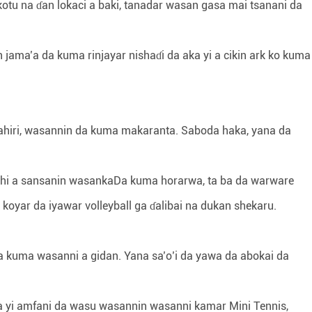
otu na ɗan lokaci a baki, tanadar wasan gasa mai tsanani da
jama’a da kuma rinjayar nishaɗi da aka yi a cikin ark ko kuma
 zahiri, wasannin da kuma makaranta. Saboda haka, yana da
.
 shi a sansanin wasankaDa kuma horarwa, ta ba da warware
oyar da iyawar volleyball ga ɗalibai na dukan shekaru.
 da kuma wasanni a gidan. Yana sa’o’i da yawa da abokai da
 a yi amfani da wasu wasannin wasanni kamar Mini Tennis,