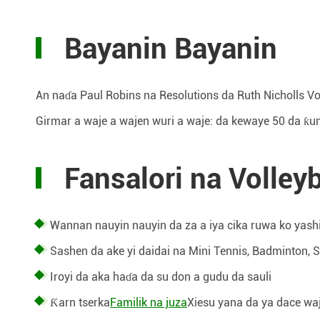
Bayanin Bayanin
An naɗa Paul Robins na Resolutions da Ruth Nicholls Voll
Girmar a waje a wajen wuri a waje: da kewaye 50 da ƙu
Fansalori na Volley
Wannan nauyin nauyin da za a iya cika ruwa ko yashi
Sashen da ake yi daidai na Mini Tennis, Badminton, Si
Iroyi da aka haɗa da su don a gudu da sauli
Ƙarn tserka
Familik na juza
Xiesu yana da ya dace waj