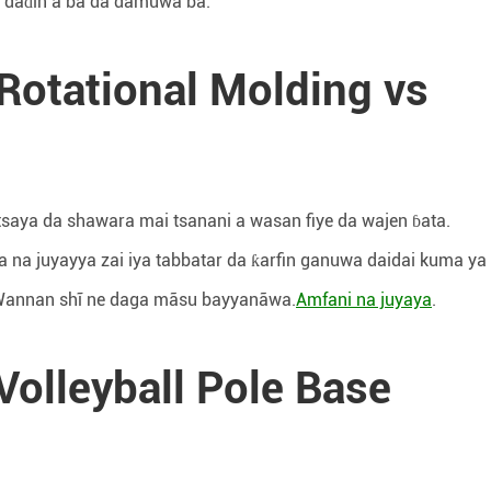
 daɗin a ba da damuwa ba.
otational Molding vs
 tsaya da shawara mai tsanani a wasan fiye da wajen ɓata.
a na juyayya zai iya tabbatar da ƙarfin ganuwa daidai kuma ya
l. Wannan shĩ ne daga mãsu bayyanãwa.
Amfani na juyaya
.
Volleyball Pole Base