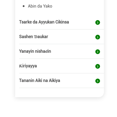
Abin da Yako
Tsarke da Ayyukan Cikinsa
Sashen Ɗaukar
Yanayin nishaɗin
Ƙiriyayya
Tananin Aiki na Aikiya