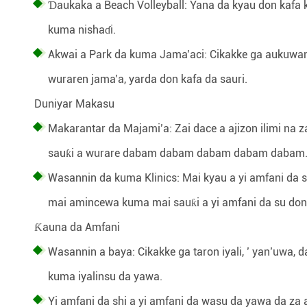
Ɗaukaka a Beach Volleyball: Yana da kyau don kafa k
kuma nishaɗi.
Akwai a Park da kuma Jama’aci: Cikakke ga aukuwan 
wuraren jama’a, yarda don kafa da sauri.
Duniyar Makasu
Makarantar da Majami’a: Zai dace a ajizon ilimi na
sauƙi a wurare dabam dabam dabam dabam dabam
Wasannin da kuma Klinics: Mai kyau a yi amfani da
mai amincewa kuma mai sauƙi a yi amfani da su don k
Ƙauna da Amfani
Wasannin a baya: Cikakke ga taron iyali, ’ yan’uwa,
kuma iyalinsu da yawa.
Yi amfani da shi a yi amfani da wasu da yawa da za