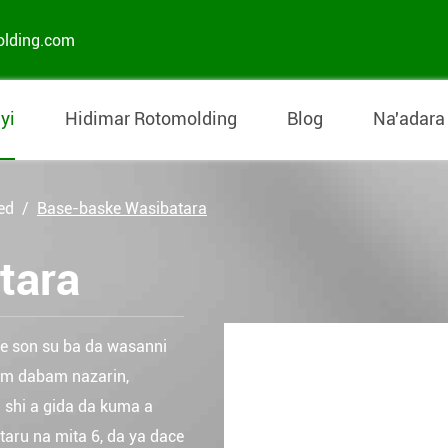
olding.com
yi
Hidimar Rotomolding
Blog
Na'adara
ed
Base-baske Wasibatara
tara
ke son su ba da wasanni
am dabam nazarin,
 shi a gida da kuma a
taru na mita 6, da ya dace