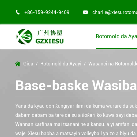
+86-159-9244-9409
charlie@xiesurotom


Rotomold da Aya
Gida
Rotomold da Ayayi
Wasanci na Rotomold

Base-baske Wasiba
Yana da kyau don ƙungiyar ilimi da kuma wurare da su
dabam dabam ba tare da su a ƙoƙari ko kuwa sayi dab
Wannan ƙarfinsa mai tsanani ne a kansu. a yi amfani da
waje. Xiesu babba a matsayin volleyball ya zo a biyu da 